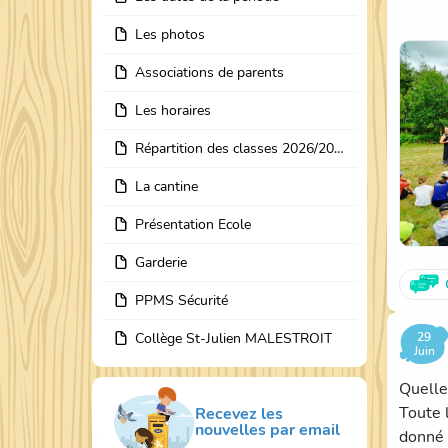
récital
Les photos
Déjà im
La ran
Associations de parents
de che
distri
Les horaires
l'histo
Répartition des classes 2026/2027
Déjà, 
Un gra
La cantine
Bernar
Présentation Ecole
Garderie
PPMS Sécurité
29
Collège St-Julien MALESTROIT
Juin
Quelle
Toute 
Recevez les
nouvelles par email
donné 