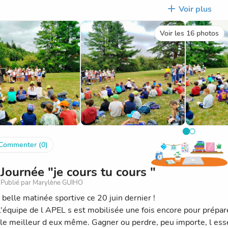
 de la chorale de l'école.
Voir plus
patients de pique-niquer, les enfants ont attendu la fin du réci
donnée a toujours pour objectif de faire connaître aux élèves de
Voir les 16 photos
z eux. C'est pourquoi, après le pique-nique, un petit dossier le
bué. Par équipes mélangées, composées d'un élève de chaque cla
ire de l'étang, du château et de ses illustres propriétaires.
l'heure de repartir est arrivée et nous sommes rentrés par d'a
nd merci à nos accompagnateurs et guides pour cette journée :
d et Marité. Merci encore à Mr Haentjens d'avoir rendu cette so
Commenter (0)
Journée "je cours tu cours "
Publié par Marylène GUIHO
 belle matinée sportive ce 20 juin dernier !
l'équipe de l APEL s est mobilisée une fois encore pour prépar
le meilleur d eux même. Gagner ou perdre, peu importe, l essen