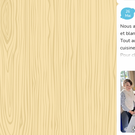
26
Mai
Nous a
et bla
Tout au
cuisine
Pour c
occasi