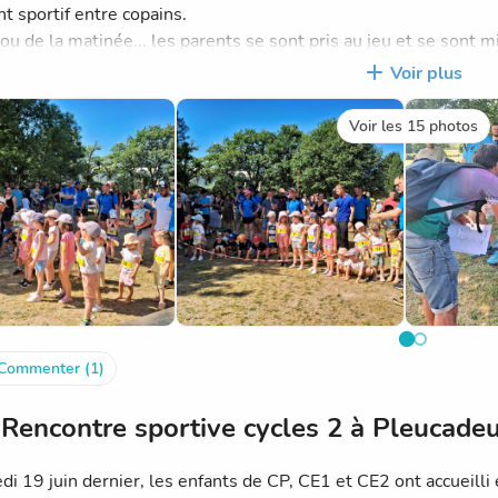
 sportif entre copains.
lou de la matinée... les parents se sont pris au jeu et se sont mis
nd merci à toute l équipe de l APEL pour cette belle manifestat
Voir plus
Voir les 15 photos
Commenter (1)
Rencontre sportive cycles 2 à Pleucade
di 19 juin dernier, les enfants de CP, CE1 et CE2 ont accueill