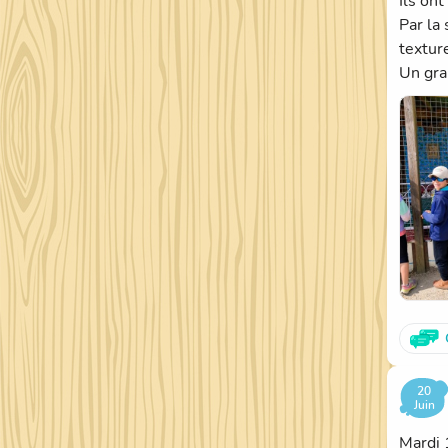
Ils ont
Par la
textur
Un gra
20
Juin
Mardi 