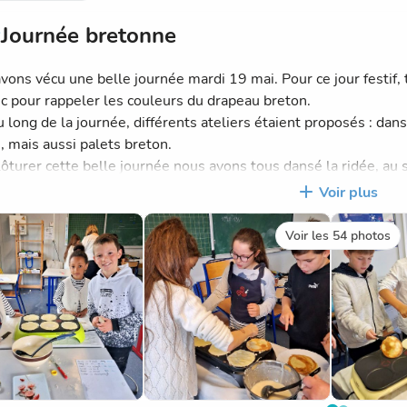
Journée bretonne
vons vécu une belle journée mardi 19 mai. Pour ce jour festif, 
nc pour rappeler les couleurs du drapeau breton.
 long de la journée, différents ateliers étaient proposés : danse
, mais aussi palets breton.
lôturer cette belle journée nous avons tous dansé la ridée, au
on.
Voir plus
Voir les 54 photos