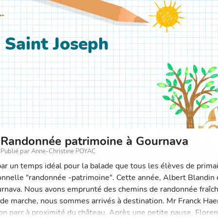
 Saint Joseph
Randonnée patrimoine à Gournava
Publié par Anne-Christine POYAC
par un temps idéal pour la balade que tous les élèves de primair
ionnelle "randonnée -patrimoine". Cette année, Albert Blandin
rnava. Nous avons emprunté des chemins de randonnée fraîch
de marche, nous sommes arrivés à destination. Mr Franck Haentj
on parc à proximité du château. Après une petite pause, Floren