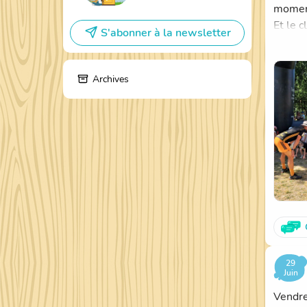
moment
Et le c
S'abonner à la newsletter
Un gra
Archives
29
Juin
Vendre