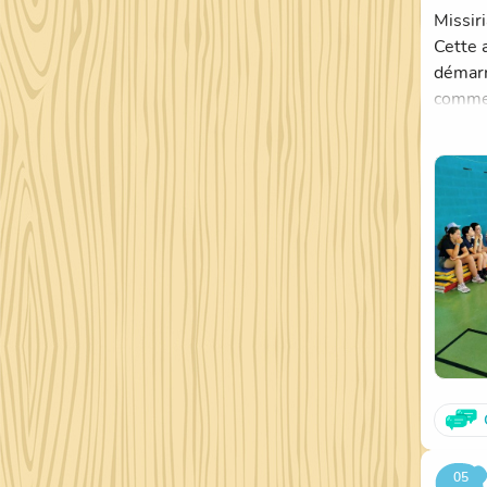
Missiri
Cette 
démarr
commen
shifumi
À la fi
confron
Merci 
vous a
05