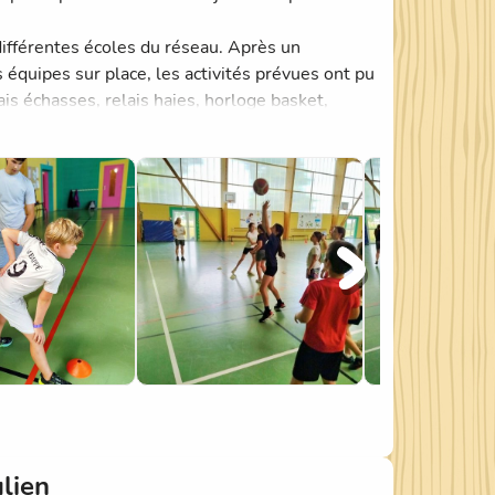
différentes écoles du réseau. Après un
 équipes sur place, les activités prévues ont pu
is échasses, relais haies, horloge basket,
t a permis à toutes les écoles présentes de se
 de même les féliciter pour leur participation.
ée. Sans leur présence précieuse, ce rendez-
ulien