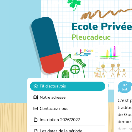
Ecole Privée
Pleucadeuc
02
Fil d'actualités
Juil.
Notre adresse
C'est 
tradit
Contactez-nous
de Gou
Inscription 2026/2027
demie 
dans s
Les dates de la période