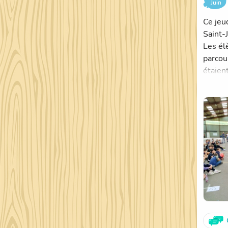
Juin
Ce jeud
Saint-J
Les élè
parcou
étaien
A la fi
Voici 