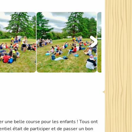
tal pour profiter de leur repas.
 l'école, les lieux remarquables qui sont près
ur présentant le site de Gournava leur a été
sse, ils se sont mis au travail pour découvrir
utres sentiers de randonnée.
 Albert, Louis, Patern et Marie-Antoinette,
rtie possible.
er une belle course pour les enfants ! Tous ont
tiel était de participer et de passer un bon