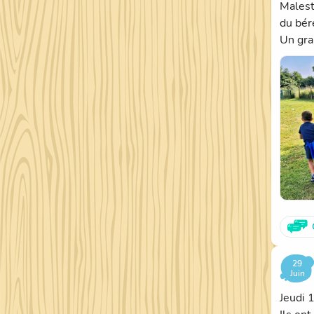
Malestr
du bér
Un gra
29
Juin
Jeudi 