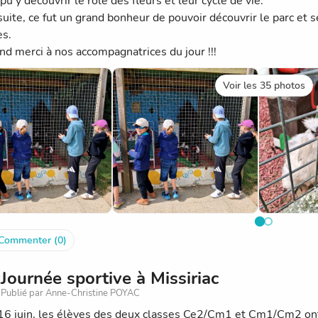
 pu y découvrir le rôle des fleurs et leur cycle de vie.
 suite, ce fut un grand bonheur de pouvoir découvrir le parc et 
es.
nd merci à nos accompagnatrices du jour !!!
Voir les 35 photos
Commenter (0)
Journée sportive à Missiriac
Publié par Anne-Christine POYAC
16 juin, les élèves des deux classes Ce2/Cm1 et Cm1/Cm2 ont p