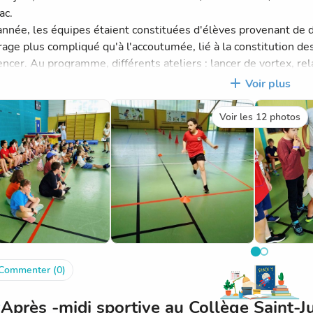
ac.
année, les équipes étaient constituées d'élèves provenant de 
age plus compliqué qu'à l'accoutumée, lié à la constitution des
cer. Au programme, différents ateliers : lancer de vortex, rela
, ballon capitaine, la citadelle, poule/renard/vipère, béret.
Voir plus
n des ateliers, une course de relais sur le grand terrain de foo
ter. Nos coureurs n'ont pas atteint la finale, mais on peut tout
Voir les 12 photos
encore aux parents qui nous ont accompagné durant cette journ
nnuel ne pourrait pas se tenir.
Commenter (0)
Après -midi sportive au Collège Saint-J